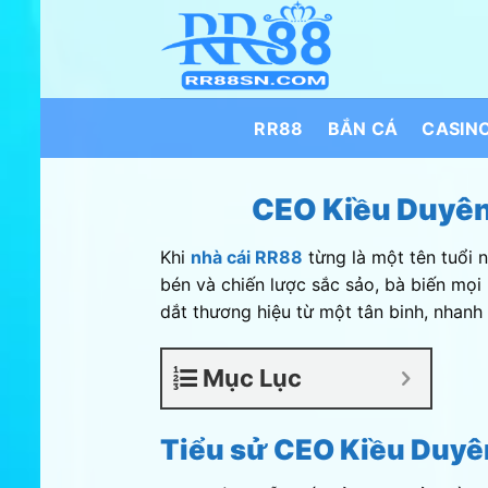
Skip
to
content
RR88
BẮN CÁ
CASIN
CEO Kiều Duyên
Khi
nhà cái RR88
từng là một tên tuổi 
bén và chiến lược sắc sảo, bà biến mọi
dắt thương hiệu từ một tân binh, nhanh
Mục Lục
Tiểu sử CEO Kiều Duyên