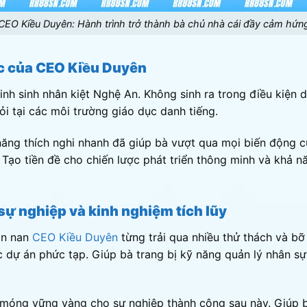
CEO Kiều Duyên: Hành trình trở thành bà chủ nhà cái đầy cảm hứn
ục của CEO Kiều Duyên
linh sinh nhân kiệt Nghệ An. Không sinh ra trong điều kiện
ỏi tại các môi trường giáo dục danh tiếng.
ăng thích nghi nhanh đã giúp bà vượt qua mọi biến động củ
Tạo tiền đề cho chiến lược phát triển thông minh và khả n
sự nghiệp và kinh nghiệm tích lũy
an nan
CEO Kiều Duyên
từng trải qua nhiều thử thách và bỡ 
dự án phức tạp. Giúp bà trang bị kỹ năng quản lý nhân sự
móng vững vàng cho sự nghiệp thành công sau này. Giúp bà 