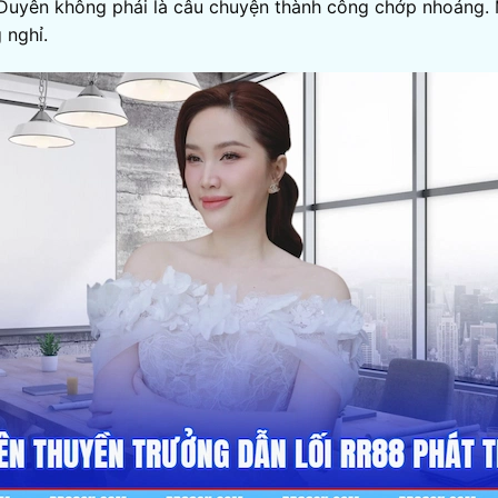
uyên không phải là câu chuyện thành công chớp nhoáng. Mà
 nghỉ.