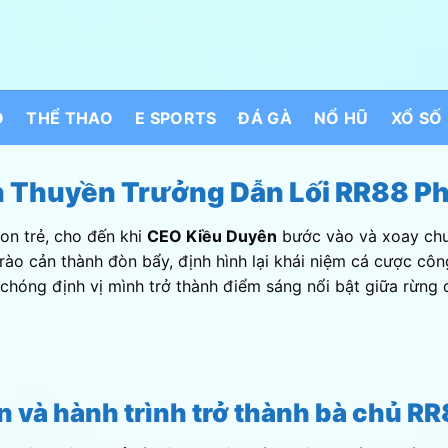
O
THỂ THAO
E SPORTS
ĐÁ GÀ
NỔ HŨ
XỔ SỐ
 Thuyền Trưởng Dẫn Lối RR88 Phá
non trẻ, cho đến khi
CEO Kiều Duyên
bước vào và xoay chuy
 rào cản thành đòn bẩy, định hình lại khái niệm cá cược c
 chóng định vị mình trở thành điểm sáng nổi bật giữa rừng 
 và hành trình trở thành bà chủ R