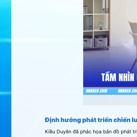
Định hướng phát triển chiến l
Kiều Duyên đã phác họa bản đồ phát tri