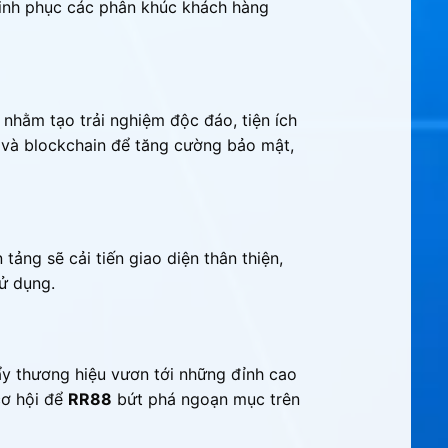
hinh phục các phân khúc khách hàng
 nhằm tạo trải nghiệm độc đáo, tiện ích
n và blockchain để tăng cường bảo mật,
ảng sẽ cải tiến giao diện thân thiện,
sử dụng.
ẩy thương hiệu vươn tới những đỉnh cao
cơ hội để
RR88
bứt phá ngoạn mục trên