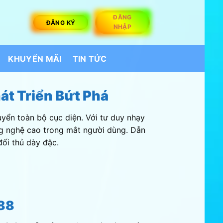
ĐĂNG
ĐĂNG KÝ
NHẬP
KHUYẾN MÃI
TIN TỨC
t Triển Bứt Phá
ển toàn bộ cục diện. Với tư duy nhạy
ông nghệ cao trong mắt người dùng. Dẫn
đối thủ dày đặc.
R88