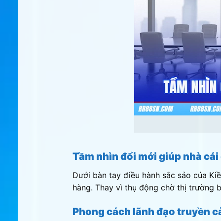
Tầm nhìn đổi mới giúp nhà cái
Dưới bàn tay điều hành sắc sảo của Kiề
hàng. Thay vì thụ động chờ thị trường 
Phong cách lãnh đạo truyền c