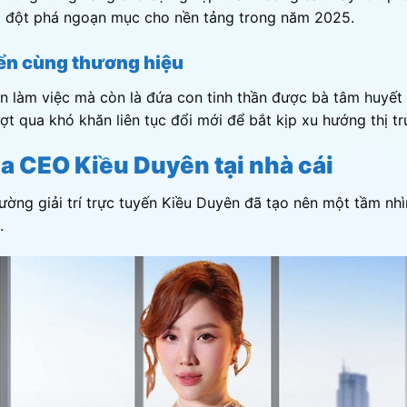
c đột phá ngoạn mục cho nền tảng trong năm 2025.
iển cùng thương hiệu
n làm việc mà còn là đứa con tinh thần được bà tâm huyết
t qua khó khăn liên tục đổi mới để bắt kịp xu hướng thị tr
a CEO Kiều Duyên tại nhà cái
ờng giải trí trực tuyến Kiều Duyên đã tạo nên một tầm nh
.